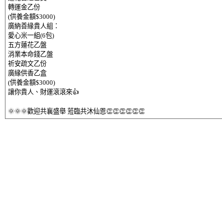
轉運金乙份
(供養金額$3000)
廣納善緣貴人組：
愛心米一組(6包)
五方蓮花乙盤
消業本命錢乙盤
祈安疏文乙份
廣緣供香乙盒
(供養金額$3000)
讓你貴人、財運滾滾來👍
🌞🌞🌞歡迎共襄盛舉 蒞臨共沐仙恩👏👏👏👏👏👏