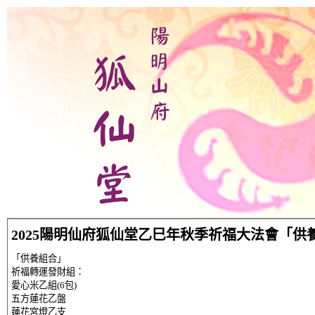
2025陽明仙府狐仙堂乙巳年秋季祈福大法會「供
「供養組合」
祈福轉運發財組：
愛心米乙組(6包)
五方蓮花乙盤
蓮花宮燈乙支