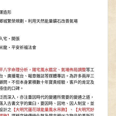
運造形
鄉城繁榮規劃‧利用天然能量礦石改善氣場
入宅‧開張
米龍‧平安祈福法會
平八字命理分析，陽宅風水鑑定、氣場佈局調整
等工
台、廣播電台、報章雜誌等媒體專訪。為許多兩岸三
顧問。不但本身累積數十年寶貴經驗，客戶的肯定及
極佳的口碑。
泛而深入，亦注重因時代的變遷所需要的變通之道，
落入古書文字的窠臼，要因時、因地、因人制宜，並
設計之
【大明咒蓮花球能量風水吊飾】、【大明咒好
擺飾】
堪稱突破傳統化煞及趨吉避凶之物品的革新巨