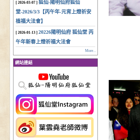
狐仙-陽明仙府狐仙
[ 2026-03-07 ]
堂-2026/3/3【丙午年-元宵上燈祈安
植福大法會】
20226陽明仙府 狐仙堂 丙
[ 2026-01-13 ]
午年新春上燈祈福大法會
More...
網站連結