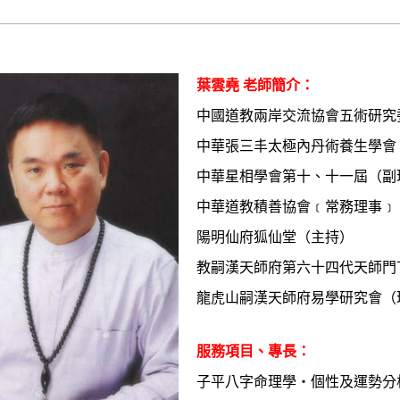
葉雲堯 老師簡介：
中國道教兩岸交流協會五術研究
中華張三丰太極內丹術養生學會
中華星相學會第十、十一屆（副
中華道教積善協會﹝常務理事﹞
陽明仙府狐仙堂（主持）
教嗣漢天師府第六十四代天師門
龍虎山嗣漢天師府易學研究會（
服務項目、專長：
子平八字命理學‧個性及運勢分