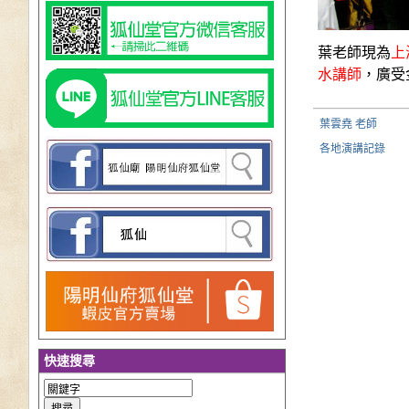
葉老師現為
上
水講師
，廣受
葉雲堯 老師
各地演講記錄
快速搜尋