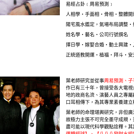
易經占卦﹝周易預測﹞
人相學‧手面相‧骨相‧整體開
陽宅風水鑑定，氣場布局調整‧
姓名學‧藝名‧公司行號撰名
擇日學‧嫁娶合婚‧動土興建‧
正統道教開運‧植福‧拜斗‧安
葉老師研究並從事
周易預測、子
作已有三十年，曾接受各大電視
地的政商名流、演藝人員之專屬
口耳相傳下，為其專業素養建立
葉老師的命理堪輿研究，非但廣
故極力主張不可完全墨守成規，
盡可能以現代科學觀點詮釋。其
運轉經球】、【八八八發財水組