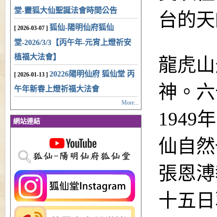
堂-靈狐大仙聖誕法會時間公告
台的天
狐仙-陽明仙府狐仙
[ 2026-03-07 ]
堂-2026/3/3【丙午年-元宵上燈祈安
植福大法會】
龍虎山
20226陽明仙府 狐仙堂 丙
[ 2026-01-13 ]
神。六
午年新春上燈祈福大法會
More...
194
網站連結
仙自然
張恩溥
十五日