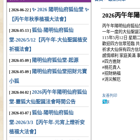
✨ 2026 陽明仙府狐仙堂 ✨
[ 2026-06-22 ]
2026丙午
【丙午年秋季植福大法會】
丙午年陽明仙府狐仙
狐仙-陽明仙府狐仙
[ 2026-05-13 ]
一年一度的大仙聖誕
115年5月12日 星期
堂-2026/5/12【丙午年-大仙聖誕植安
歡迎四方信眾蒞臨 共沐
祈福法會】
祈求大仙保有四方信
感情順利 家庭美滿 事
陽明仙府狐仙堂-起源
[ 2026-05-09 ]
#四方進財
#桃花貴人
陽明仙府狐仙堂招財元寶
[ 2026-05-09 ]
#招財納福
#消災解厄
小狐
2026丙午年陽明仙府狐仙
[ 2026-04-02 ]
友善列印
堂-靈狐大仙聖誕法會時間公告
分享
狐仙-陽明仙府狐仙
[ 2026-03-07 ]
堂-2026/3/3【丙午年-元宵上燈祈安
植福大法會】