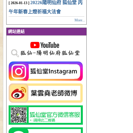
20226陽明仙府 狐仙堂 丙
[ 2026-01-13 ]
午年新春上燈祈福大法會
More...
網站連結