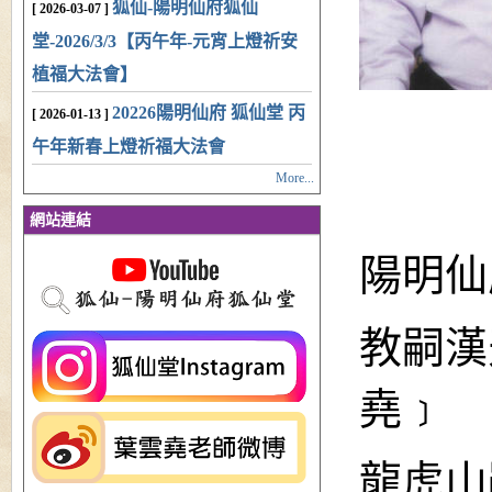
狐仙-陽明仙府狐仙
[ 2026-03-07 ]
堂-2026/3/3【丙午年-元宵上燈祈安
植福大法會】
20226陽明仙府 狐仙堂 丙
[ 2026-01-13 ]
午年新春上燈祈福大法會
More...
網站連結
陽明仙
教嗣漢
堯﹞
龍虎山