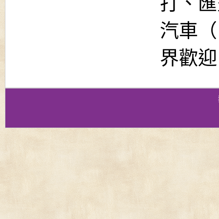
打、匯
汽車（
界歡迎