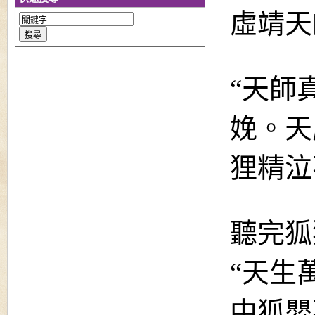
虛靖天
“天師
娩。天
狸精泣
聽完狐
“天生
中狐嬰