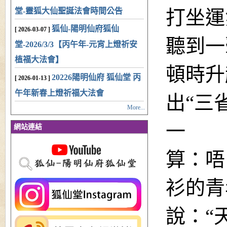
堂-靈狐大仙聖誕法會時間公告
打坐運
狐仙-陽明仙府狐仙
[ 2026-03-07 ]
聽到一
堂-2026/3/3【丙午年-元宵上燈祈安
植福大法會】
頓時升
20226陽明仙府 狐仙堂 丙
[ 2026-01-13 ]
午年新春上燈祈福大法會
出“三
More...
一
網站連結
算：唔
衫的青
說：“