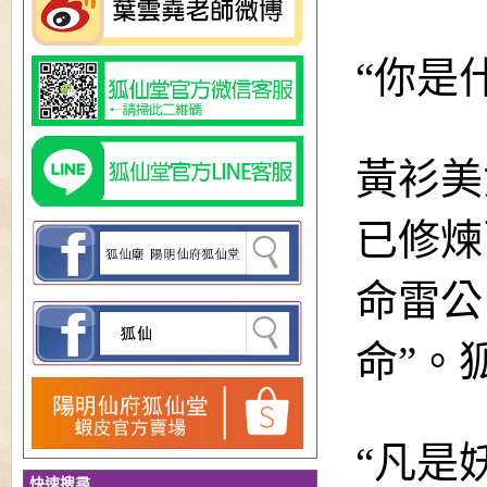
“
你是
黃衫美
已修煉
命雷公
命”。
“凡是
快速搜尋