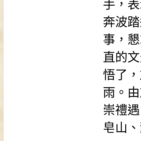
手，表
奔波踏
事，懇
直的文
悟了，
雨。由
崇禮遇
皂山、