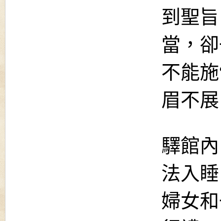
到聖旨
當，卻
不能施
眉不展
驛館內
法入睡
婦女和