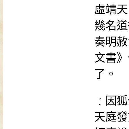
虛靖天
幾名道
奏明赦
文書》
了。
﹝因狐
天庭發