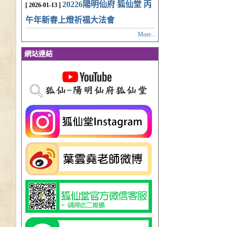
20226陽明仙府 狐仙堂 丙
[ 2026-01-13 ]
午年新春上燈祈福大法會
More...
網站連結