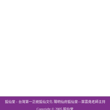
狐仙堂 - 台灣第一正統狐仙文化 陽明仙府狐仙堂—葉雲堯老師主持
Copyright © 2005 狐仙堂