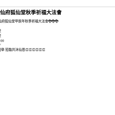
仙府狐仙堂秋季祈福大法會
陽明仙府狐仙堂甲辰年秋季祈福大法會🐉🐉🐉
堂
堂
:00

舉 蒞臨共沐仙恩👏👏👏👏👏👏