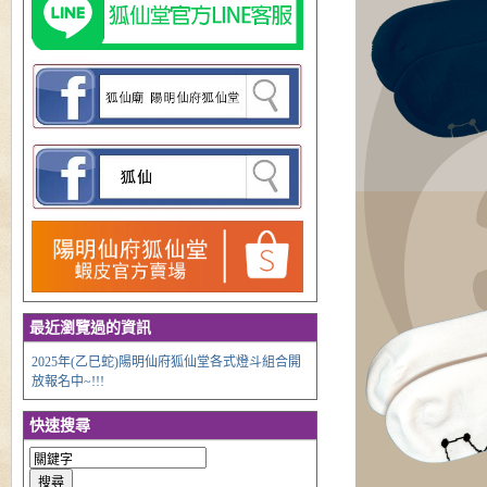
最近瀏覽過的資訊
2025年(乙巳蛇)陽明仙府狐仙堂各式燈斗組合開
放報名中~!!!
快速搜尋