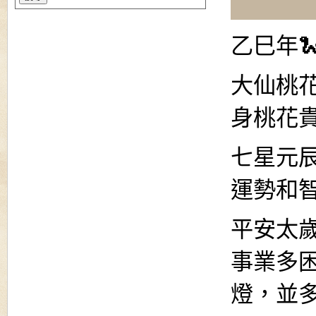
乙巳年
大仙桃
身桃花
七星元
運勢和
平安太
事業多
燈，並