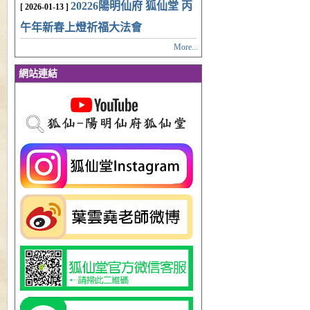
20226陽明仙府 狐仙堂 丙
[ 2026-01-13 ]
午年新春上燈祈福大法會
More...
網站連結