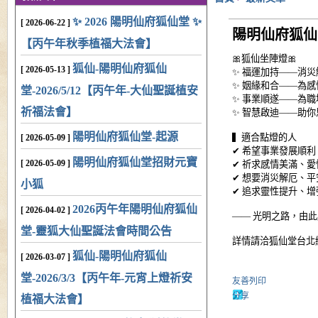
✨ 2026 陽明仙府狐仙堂 ✨
[ 2026-06-22 ]
陽明仙府狐仙堂
【丙午年秋季植福大法會】
🎀狐仙坐陣燈🎀
狐仙-陽明仙府狐仙
[ 2026-05-13 ]
✨ 福運加持——消
✨ 姻緣和合——為
堂-2026/5/12【丙午年-大仙聖誕植安
✨ 事業順遂——為
祈福法會】
✨ 智慧啟迪——助
陽明仙府狐仙堂-起源
▍適合點燈的人
[ 2026-05-09 ]
✔ 希望事業發展順
陽明仙府狐仙堂招財元寶
[ 2026-05-09 ]
✔ 祈求感情美滿、
✔ 想要消災解厄、
小狐
✔ 追求靈性提升、
2026丙午年陽明仙府狐仙
[ 2026-04-02 ]
—— 光明之路，由此
堂-靈狐大仙聖誕法會時間公告
詳情請洽狐仙堂台北總
狐仙-陽明仙府狐仙
[ 2026-03-07 ]
堂-2026/3/3【丙午年-元宵上燈祈安
友善列印
分享
植福大法會】