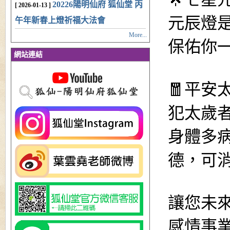
20226陽明仙府 狐仙堂 丙
[ 2026-01-13 ]
元辰燈
午年新春上燈祈福大法會
More...
保佑你
網站連結
🧧平安
犯太歲
身體多
德，可
讓您未來
感情事業整