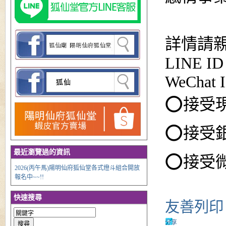
詳情請親臨
LINE ID
WeChat I
⭕接受
⭕接受
最近瀏覽過的資訊
⭕接受
2026(丙午馬)陽明仙府狐仙堂各式燈斗組合開放
報名中~~!!
快速搜尋
友善列印
分享