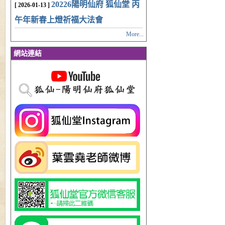
20226陽明仙府 狐仙堂 丙
[ 2026-01-13 ]
午年新春上燈祈福大法會
More...
網站連結