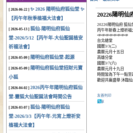
✨ 2026 陽明仙府狐仙堂 ✨
[ 2026-06-22 ]
20226陽明
【丙午年秋季植福大法會】
20226陽明仙府 狐仙
狐仙-陽明仙府狐仙
[ 2026-05-13 ]
丙午年新春上燈祈福大法
📣📣📣📣📣📣📣📣
堂-2026/5/12【丙午年-大仙聖誕植安
台北總堂
國曆3/3(二)
祈福法會】
農曆元月十五日
陽明仙府狐仙堂-起源
高雄分堂
[ 2026-05-09 ]
國曆3/7(六)
陽明仙府狐仙堂招財元寶
[ 2026-05-09 ]
農曆元月十九日
時間皆為下午一點至
小狐
歡迎共襄盛舉 沐臨仙恩🫰
2026丙午年陽明仙府狐仙
[ 2026-04-02 ]
友善列印
堂-靈狐大仙聖誕法會時間公告
分享
狐仙-陽明仙府狐仙
[ 2026-03-07 ]
堂-2026/3/3【丙午年-元宵上燈祈安
植福大法會】