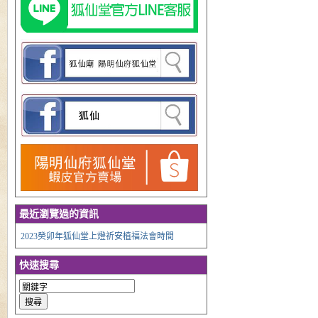
最近瀏覽過的資訊
2023癸卯年狐仙堂上燈祈安植福法會時間
快速搜尋