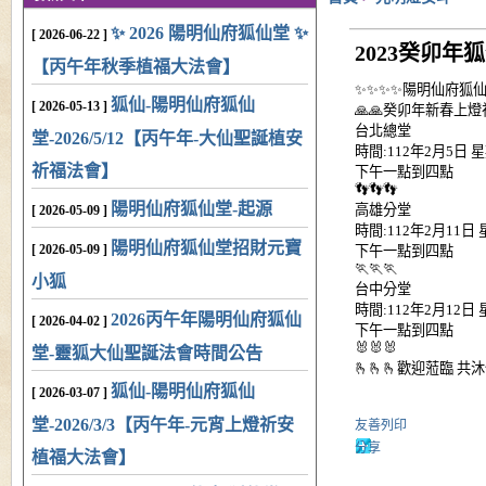
✨ 2026 陽明仙府狐仙堂 ✨
[ 2026-06-22 ]
2023癸卯
【丙午年秋季植福大法會】
✨✨✨✨陽明仙府狐仙
狐仙-陽明仙府狐仙
[ 2026-05-13 ]
🙏🙏癸卯年新春上燈
台北總堂
堂-2026/5/12【丙午年-大仙聖誕植安
時間:112年2月5日 
祈福法會】
下午一點到四點
👣👣👣
陽明仙府狐仙堂-起源
高雄分堂
[ 2026-05-09 ]
時間:112年2月11日
陽明仙府狐仙堂招財元寶
[ 2026-05-09 ]
下午一點到四點
🏃🏃🏃
小狐
台中分堂
時間:112年2月12日
2026丙午年陽明仙府狐仙
[ 2026-04-02 ]
下午一點到四點
🐰🐰🐰
堂-靈狐大仙聖誕法會時間公告
🫰🫰🫰歡迎蒞臨 共沐仙
狐仙-陽明仙府狐仙
[ 2026-03-07 ]
堂-2026/3/3【丙午年-元宵上燈祈安
友善列印
分享
植福大法會】