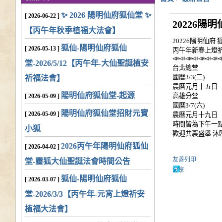
✨ 2026 陽明仙府狐仙堂 ✨
[ 2026-06-22 ]
20226
【丙午年秋季植福大法會】
20226陽明仙府 
狐仙-陽明仙府狐仙
[ 2026-05-13 ]
丙午年新春上燈祈福
📣📣📣📣📣📣📣
堂-2026/5/12【丙午年-大仙聖誕植安
台北總堂
國曆3/3(二)
祈福法會】
農曆元月十五日
陽明仙府狐仙堂-起源
高雄分堂
[ 2026-05-09 ]
國曆3/7(六)
陽明仙府狐仙堂招財元寶
[ 2026-05-09 ]
農曆元月十九日
時間皆為下午一
小狐
歡迎共襄盛舉 沐臨仙恩
2026丙午年陽明仙府狐仙
[ 2026-04-02 ]
友善列印
堂-靈狐大仙聖誕法會時間公告
分享
狐仙-陽明仙府狐仙
[ 2026-03-07 ]
堂-2026/3/3【丙午年-元宵上燈祈安
植福大法會】