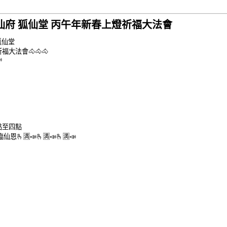
陽明仙府 狐仙堂 丙午年新春上燈祈福大法會
狐仙堂
大法會🐴🐴🐴

點至四點
🫰🈵📣🫰🈵📣🫰🈵📣