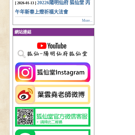
20226陽明仙府 狐仙堂 丙
[ 2026-01-13 ]
午年新春上燈祈福大法會
More...
網站連結