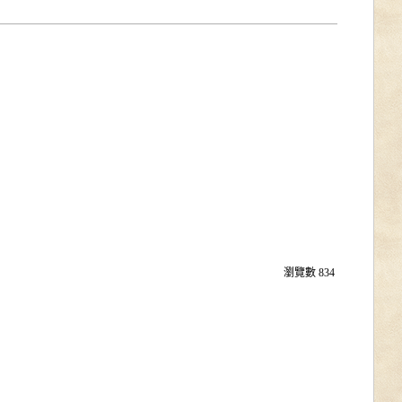
瀏覽數
834