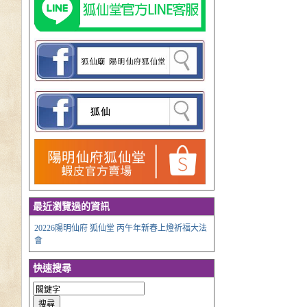
最近瀏覽過的資訊
20226陽明仙府 狐仙堂 丙午年新春上燈祈福大法
會
快速搜尋