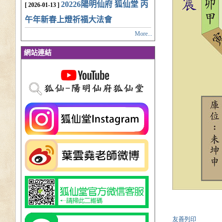
20226陽明仙府 狐仙堂 丙
[ 2026-01-13 ]
午年新春上燈祈福大法會
More...
網站連結
友善列印