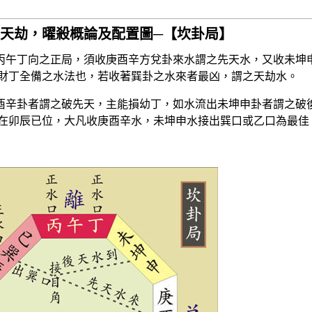
天劫，曜殺概論及配置圖─【坎卦局】
丁向之正局，須收庚酉辛方兌卦來水謂之先天水，又收未坤申
財丁全備之水法也，若收著巽卦之水來者最凶，謂之天劫水。
卦者謂之破先天，主能損幼丁，如水流出未坤申卦者謂之破後
在卯辰已位，大凡收庚酉辛水，未坤申水接出巽口或乙口為最佳