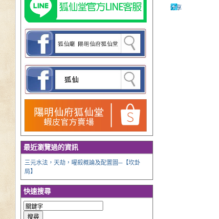
分享
最近瀏覽過的資訊
三元水法，天劫，曜殺概論及配置圖─【坎卦
局】
快速搜尋