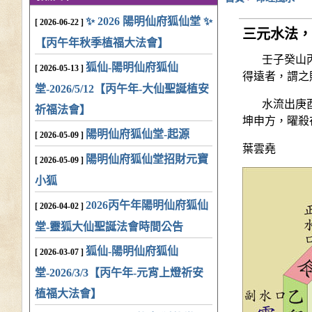
✨ 2026 陽明仙府狐仙堂 ✨
[ 2026-06-22 ]
三元水法，
【丙午年秋季植福大法會】
壬子癸山丙午
狐仙-陽明仙府狐仙
[ 2026-05-13 ]
得遠者，謂之
堂-2026/5/12【丙午年-大仙聖誕植安
水流出庚酉辛
祈福法會】
坤申方，曜殺
陽明仙府狐仙堂-起源
[ 2026-05-09 ]
葉雲堯
陽明仙府狐仙堂招財元寶
[ 2026-05-09 ]
小狐
2026丙午年陽明仙府狐仙
[ 2026-04-02 ]
堂-靈狐大仙聖誕法會時間公告
狐仙-陽明仙府狐仙
[ 2026-03-07 ]
堂-2026/3/3【丙午年-元宵上燈祈安
植福大法會】