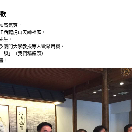
歡
月初秋高氣爽，
江西龍虎山天師祖庭，
先生，
及廈門大學教授等人歡聚用餐，
「饃」（我們稱饅頭）
畫！