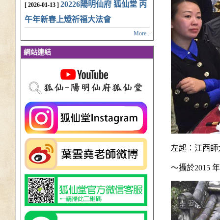
20226陽明仙府 狐仙堂 丙
[ 2026-01-13 ]
午年新春上燈祈福大法會
More...
網站連結
左起：江西師
～攝於2015 