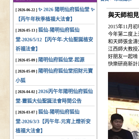
✨ 2026 陽明仙府狐仙堂 ✨
[ 2026-06-22 ]
與天師相見
【丙午年秋季植福大法會】
2015年11
狐仙-陽明仙府狐仙
[ 2026-05-13 ]
今年第二度上
堂-2026/5/12【丙午年-大仙聖誕植安
和天師張金濤
祈福法會】
江西師大教授
好朋友一起啃
陽明仙府狐仙堂-起源
[ 2026-05-09 ]
快樂研商新計
陽明仙府狐仙堂招財元寶
[ 2026-05-09 ]
小狐
2026丙午年陽明仙府狐仙
[ 2026-04-02 ]
堂-靈狐大仙聖誕法會時間公告
狐仙-陽明仙府狐仙
[ 2026-03-07 ]
堂-2026/3/3【丙午年-元宵上燈祈安
植福大法會】