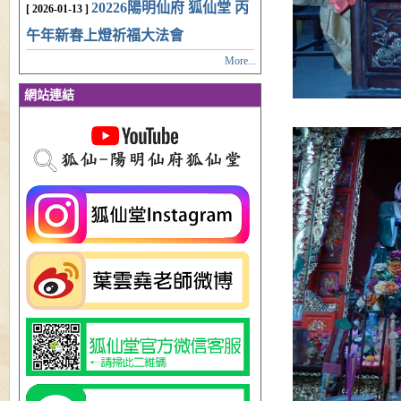
20226陽明仙府 狐仙堂 丙
[ 2026-01-13 ]
午年新春上燈祈福大法會
More...
網站連結