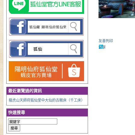
友善列印
分享
最近瀏覽過的資訊
龍虎山天師府狐仙堂中大仙的古眠床（千工床）
快速搜尋