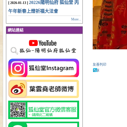
20226陽明仙府 狐仙堂 丙
[ 2026-01-13 ]
午年新春上燈祈福大法會
More...
網站連結
友善列印
分享