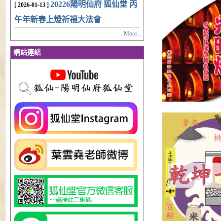
20226陽明仙府 狐仙堂 丙
[ 2026-01-13 ]
午年新春上燈祈福大法會
More...
網站連結