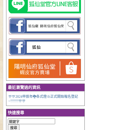
最近瀏覽過的資訊
🎊🎊2024甲辰年🐉各式燈斗正式開始報名登記
~!!!!!!!🎊🎊
快速搜尋