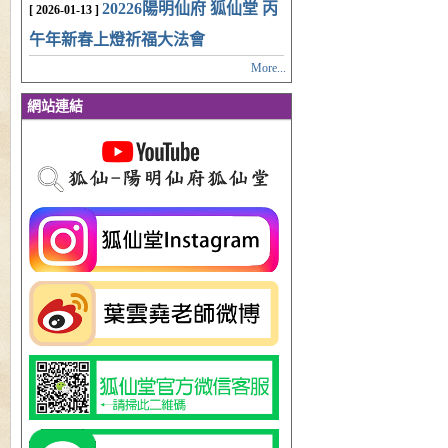
20226陽明仙府 狐仙堂 丙
[ 2026-01-13 ]
午年新春上燈祈福大法會
More...
網站連結