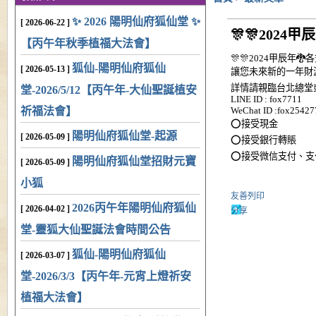
✨ 2026 陽明仙府狐仙堂 ✨
[ 2026-06-22 ]
🎊🎊2024
【丙午年秋季植福大法會】
🎊🎊2024甲辰年🐉
狐仙-陽明仙府狐仙
[ 2026-05-13 ]
讓您未來新的一年財源廣進~
詳情請親臨台北總堂或致電
堂-2026/5/12【丙午年-大仙聖誕植安
LINE ID : fox7711
祈福法會】
WeChat ID :fox25427
⭕接受現金
陽明仙府狐仙堂-起源
[ 2026-05-09 ]
⭕接受銀行轉賬
⭕接受微信支付、支
陽明仙府狐仙堂招財元寶
[ 2026-05-09 ]
小狐
友善列印
2026丙午年陽明仙府狐仙
[ 2026-04-02 ]
分享
堂-靈狐大仙聖誕法會時間公告
狐仙-陽明仙府狐仙
[ 2026-03-07 ]
堂-2026/3/3【丙午年-元宵上燈祈安
植福大法會】