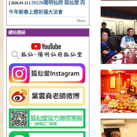
20226陽明仙府 狐仙堂 丙
[ 2026-01-13 ]
午年新春上燈祈福大法會
More...
網站連結